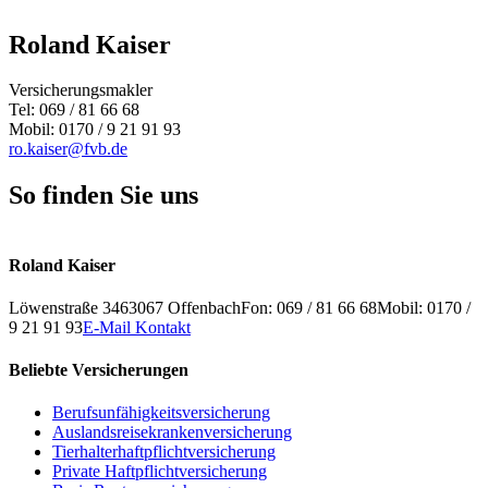
Roland Kaiser
Versicherungsmakler
Tel: 069 / 81 66 68
Mobil: 0170 / 9 21 91 93
ro.kaiser@fvb.de
So finden Sie uns
Leaflet
+
Roland Kaiser
−
Löwenstraße 34
63067
Offenbach
Fon: 069 / 81 66 68
Mobil: 0170 /
9 21 91 93
E-Mail Kontakt
Beliebte Versicherungen
Berufsunfähigkeitsversicherung
Auslandsreisekrankenversicherung
Tierhalterhaftpflichtversicherung
Private Haftpflichtversicherung