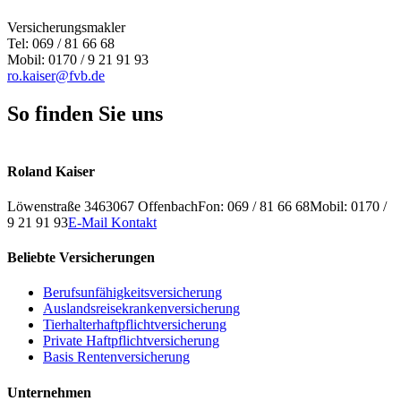
Versicherungsmakler
Tel: 069 / 81 66 68
Mobil: 0170 / 9 21 91 93
ro.kaiser@fvb.de
So finden Sie uns
Leaflet
+
Roland Kaiser
−
Löwenstraße 34
63067
Offenbach
Fon: 069 / 81 66 68
Mobil: 0170 /
9 21 91 93
E-Mail Kontakt
Beliebte Versicherungen
Berufsunfähigkeitsversicherung
Auslandsreisekrankenversicherung
Tierhalterhaftpflichtversicherung
Private Haftpflichtversicherung
Basis Rentenversicherung
Unternehmen